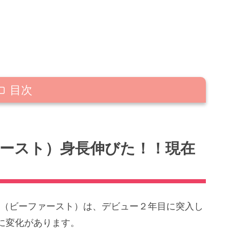
目次
身長伸びた！！現在の身長は？
デビュー時のメンバーの身長
ファースト）身長伸びた！！現在
身長が一番伸びたのは誰？
メンバーの身長はどこまで伸びそう？
T】（ビーファースト）は、デビュー２年目に突入し
ァースト）身長が伸びた！？メンバーのデビューか
に変化があります。